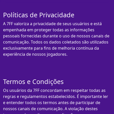
Políticas de Privacidade
A 7FF valoriza a privacidade de seus usuários e está
empenhada em proteger todas as informações
pessoais fornecidas durante o uso de nossos canais de
comunicação. Todos os dados coletados são utilizados
exclusivamente para fins de melhoria contínua da
experiência de nossos jogadores.
Termos e Condições
Os usuários da 7FF concordam em respeitar todas as
regras e regulamentos estabelecidos. É importante ler
e entender todos os termos antes de participar de
nossos canais de comunicação. A violação destes