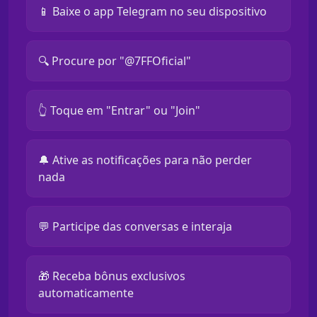
📱 Baixe o app Telegram no seu dispositivo
🔍 Procure por "@7FFOficial"
👆 Toque em "Entrar" ou "Join"
🔔 Ative as notificações para não perder
nada
💬 Participe das conversas e interaja
🎁 Receba bônus exclusivos
automaticamente