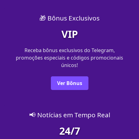
🎁 Bônus Exclusivos
VIP
Receba bônus exclusivos do Telegram,
promoções especiais e códigos promocionais
únicos!
Ver Bônus
📢 Notícias em Tempo Real
24/7