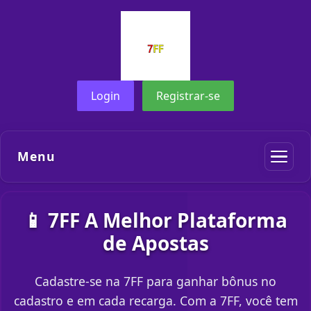
Login
Registrar-se
Menu
📱 7FF A Melhor Plataforma
de Apostas
Cadastre-se na 7FF para ganhar bônus no
cadastro e em cada recarga. Com a 7FF, você tem