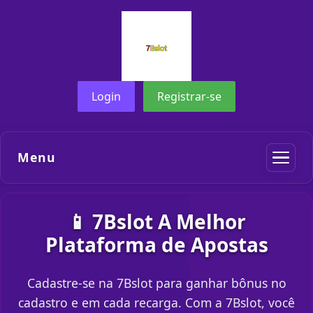
Login
Registrar-se
Menu
📱 7Bslot A Melhor
Plataforma de Apostas
Cadastre-se na 7Bslot para ganhar bônus no
cadastro e em cada recarga. Com a 7Bslot, você