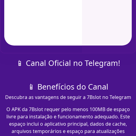
📱 Canal Oficial no Telegram!
📱 Benefícios do Canal
Descubra as vantagens de seguir a 7Bslot no Telegram
O APK da 7Bslot requer pelo menos 100MB de espaço
livre para instalação e funcionamento adequado. Este
espaço inclui o aplicativo principal, dados de cache,
arquivos temporários e espaço para atualizações