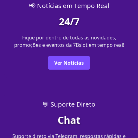
📢 Notícias em Tempo Real
24/7
Fique por dentro de todas as novidades,
promoções e eventos da 7Bslot em tempo real!
Ver Notícias
💬 Suporte Direto
Chat
Suporte direto via Telegram, respostas rápidas e