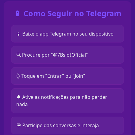
📱 Como Seguir no Telegram
📱 Baixe o app Telegram no seu dispositivo
🔍 Procure por "@7BslotOficial"
👆 Toque em "Entrar" ou "Join"
🔔 Ative as notificações para não perder
nada
💬 Participe das conversas e interaja