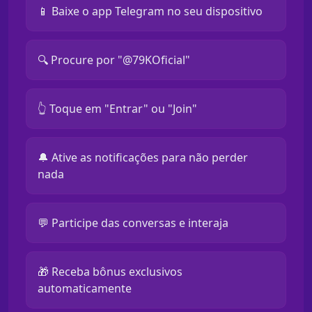
📱 Baixe o app Telegram no seu dispositivo
🔍 Procure por "@79KOficial"
👆 Toque em "Entrar" ou "Join"
🔔 Ative as notificações para não perder
nada
💬 Participe das conversas e interaja
🎁 Receba bônus exclusivos
automaticamente