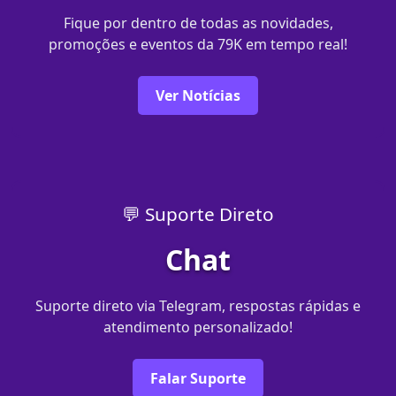
Fique por dentro de todas as novidades,
promoções e eventos da 79K em tempo real!
Ver Notícias
💬 Suporte Direto
Chat
Suporte direto via Telegram, respostas rápidas e
atendimento personalizado!
Falar Suporte