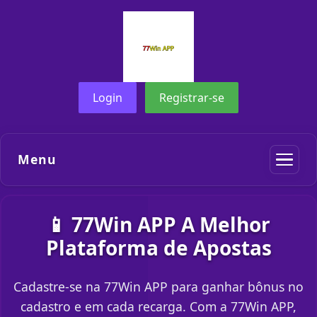
Login
Registrar-se
Menu
📱 77Win APP A Melhor
Plataforma de Apostas
Cadastre-se na 77Win APP para ganhar bônus no
cadastro e em cada recarga. Com a 77Win APP,