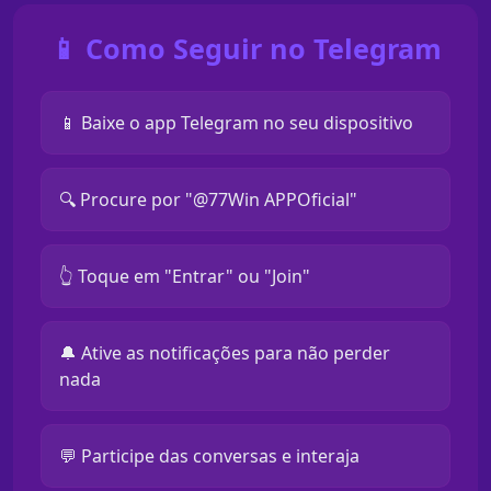
📱 Como Seguir no Telegram
📱 Baixe o app Telegram no seu dispositivo
🔍 Procure por "@77Win APPOficial"
👆 Toque em "Entrar" ou "Join"
🔔 Ative as notificações para não perder
nada
💬 Participe das conversas e interaja