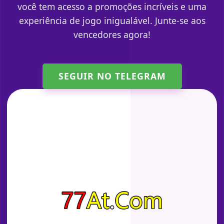
você tem acesso a promoções incríveis e uma
experiência de jogo inigualável. Junte-se aos
vencedores agora!
SEGUIR NO TELEGRAM