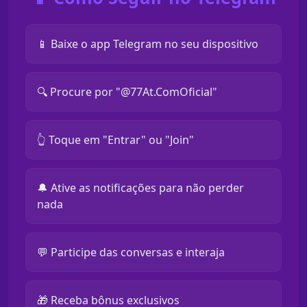
📱 Baixe o app Telegram no seu dispositivo
🔍 Procure por "@77At.ComOficial"
👆 Toque em "Entrar" ou "Join"
🔔 Ative as notificações para não perder
nada
💬 Participe das conversas e interaja
🎁 Receba bônus exclusivos