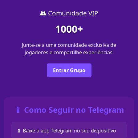
👥 Comunidade VIP
1000+
Junte-se a uma comunidade exclusiva de
jogadores e compartilhe experiências!
Entrar Grupo
📱 Como Seguir no Telegram
📱 Baixe o app Telegram no seu dispositivo