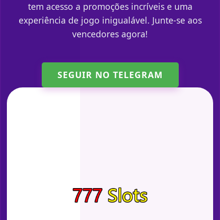
tem acesso a promoções incríveis e uma
experiência de jogo inigualável. Junte-se aos
vencedores agora!
SEGUIR NO TELEGRAM