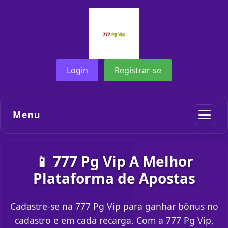
Login
Registrar-se
Menu
📱 777 Pg Vip A Melhor
Plataforma de Apostas
Cadastre-se na 777 Pg Vip para ganhar bônus no
cadastro e em cada recarga. Com a 777 Pg Vip,