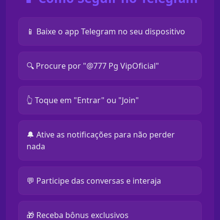
📱 Baixe o app Telegram no seu dispositivo
🔍 Procure por "@777 Pg VipOficial"
👆 Toque em "Entrar" ou "Join"
🔔 Ative as notificações para não perder
nada
💬 Participe das conversas e interaja
🎁 Receba bônus exclusivos