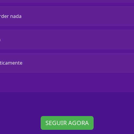
erder nada
a
aticamente
SEGUIR AGORA