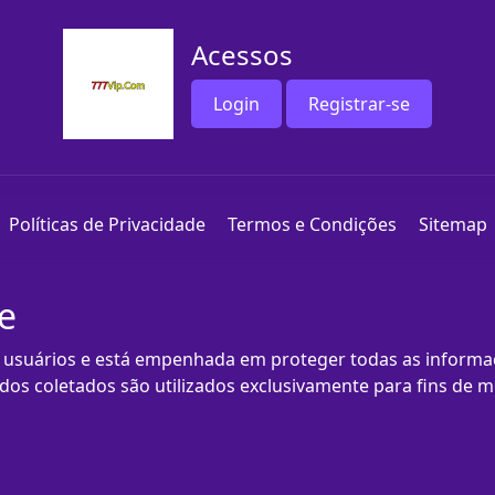
Acessos
Login
Registrar-se
Políticas de Privacidade
Termos e Condições
Sitemap
de
s usuários e está empenhada em proteger todas as informa
os coletados são utilizados exclusivamente para fins de m