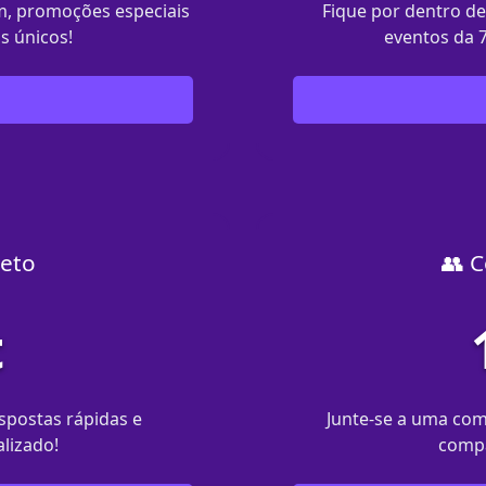
m, promoções especiais
Fique por dentro d
s únicos!
eventos da 
reto
👥 
t
espostas rápidas e
Junte-se a uma com
lizado!
compa