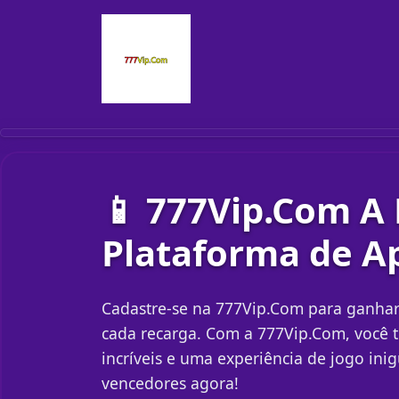
📱 777Vip.Com A
Plataforma de A
Cadastre-se na 777Vip.Com para ganhar
cada recarga. Com a 777Vip.Com, você 
incríveis e uma experiência de jogo inig
vencedores agora!