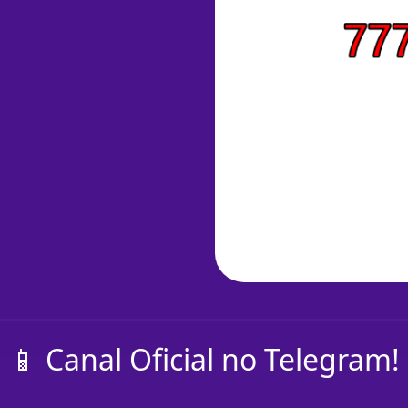
📱 Canal Oficial no Telegram!