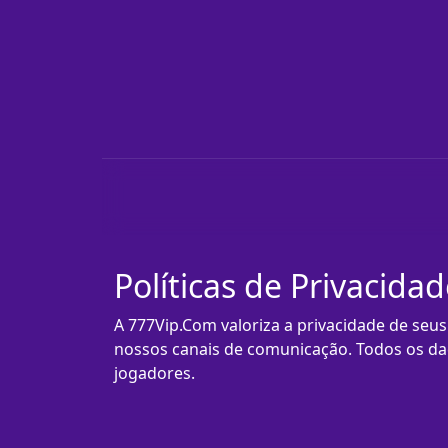
Políticas de Privacida
A 777Vip.Com valoriza a privacidade de seu
nossos canais de comunicação. Todos os dad
jogadores.