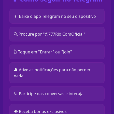
📱 Baixe o app Telegram no seu dispositivo
🔍 Procure por "@777Rio ComOficial"
👆 Toque em "Entrar" ou "Join"
🔔 Ative as notificações para não perder
nada
💬 Participe das conversas e interaja
🎁 Receba bônus exclusivos