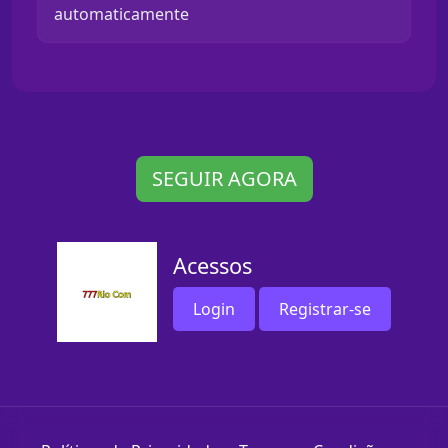
automaticamente
SEGUIR AGORA
Acessos
Login
Registrar-se