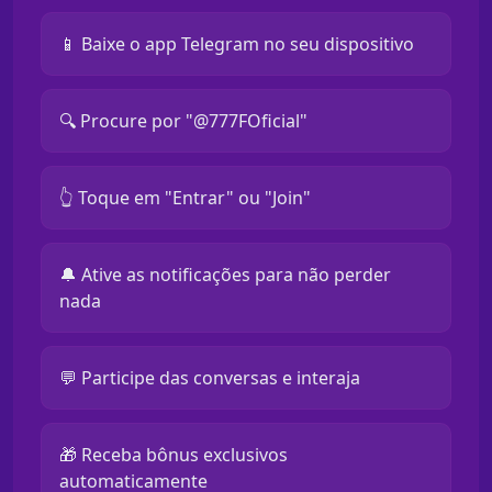
📱 Baixe o app Telegram no seu dispositivo
🔍 Procure por "@777FOficial"
👆 Toque em "Entrar" ou "Join"
🔔 Ative as notificações para não perder
nada
💬 Participe das conversas e interaja
🎁 Receba bônus exclusivos
automaticamente