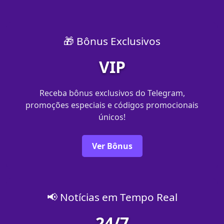
🎁 Bônus Exclusivos
VIP
Receba bônus exclusivos do Telegram,
promoções especiais e códigos promocionais
únicos!
Ver Bônus
📢 Notícias em Tempo Real
24/7