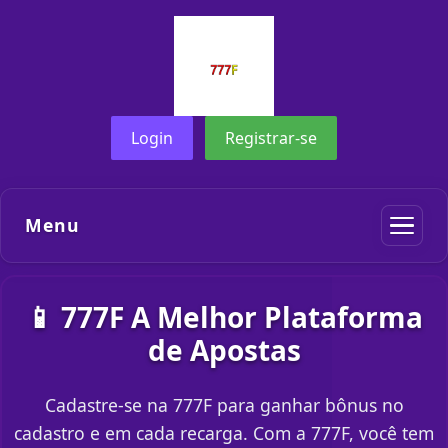
Login
Registrar-se
Menu
📱 777F A Melhor Plataforma
de Apostas
Cadastre-se na 777F para ganhar bônus no
cadastro e em cada recarga. Com a 777F, você tem