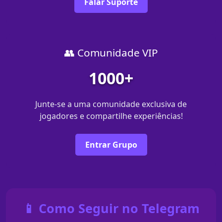
Falar Suporte
👥 Comunidade VIP
1000+
Junte-se a uma comunidade exclusiva de
jogadores e compartilhe experiências!
Entrar Grupo
📱 Como Seguir no Telegram