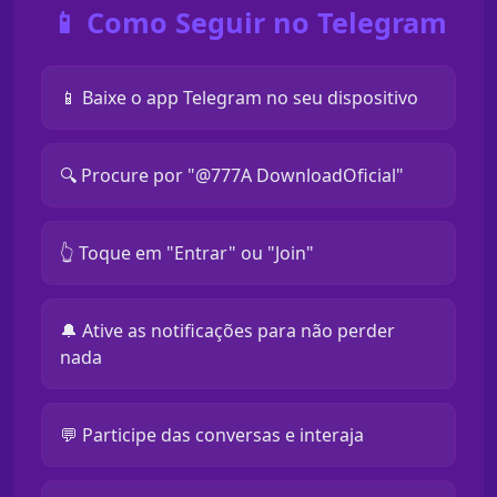
📱 Como Seguir no Telegram
📱 Baixe o app Telegram no seu dispositivo
🔍 Procure por "@777A DownloadOficial"
👆 Toque em "Entrar" ou "Join"
🔔 Ative as notificações para não perder
nada
💬 Participe das conversas e interaja