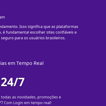
ram
damento. Isso significa que as plataformas
 é fundamental escolher sites confiáveis e
seguro para os usuários brasileiros.
cias em Tempo Real
24/7
e todas as novidades, promoções e
77 Com Login em tempo real!