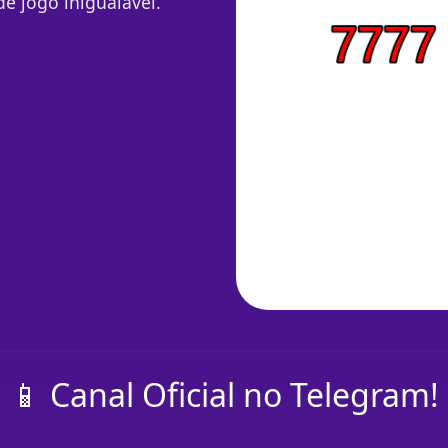
e jogo inigualável.
📱 Canal Oficial no Telegram!