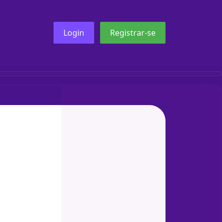
Login
Registrar-se