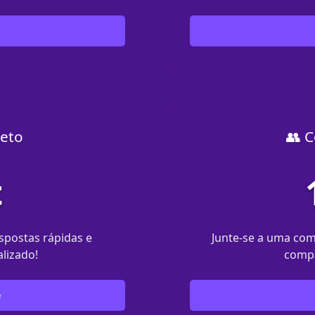
reto
👥 
t
espostas rápidas e
Junte-se a uma com
lizado!
compa
e