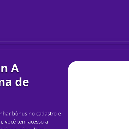
in A
ma de
nhar bônus no cadastro e
, você tem acesso a