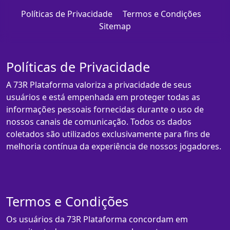
Políticas de Privacidade
Termos e Condições
Sitemap
Políticas de Privacidade
A 73R Plataforma valoriza a privacidade de seus
usuários e está empenhada em proteger todas as
informações pessoais fornecidas durante o uso de
nossos canais de comunicação. Todos os dados
coletados são utilizados exclusivamente para fins de
melhoria contínua da experiência de nossos jogadores.
Termos e Condições
Os usuários da 73R Plataforma concordam em