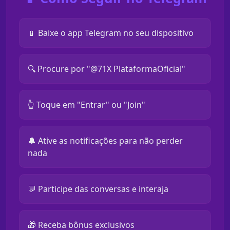
📱 Baixe o app Telegram no seu dispositivo
🔍 Procure por "@71X PlataformaOficial"
👆 Toque em "Entrar" ou "Join"
🔔 Ative as notificações para não perder
nada
💬 Participe das conversas e interaja
🎁 Receba bônus exclusivos