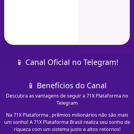
📱 Canal Oficial no Telegram!
📱 Benefícios do Canal
Descubra as vantagens de seguir a 71X Plataforma no
Telegram
Na 71X Plataforma , prêmios milionários não são mais
um sonho! A 71X Plataforma Brasil realiza seu sonho de
riqueza com um sistema justo e altos retornos!