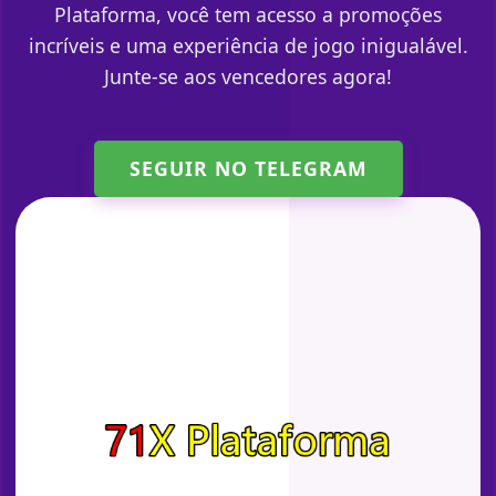
Plataforma, você tem acesso a promoções
incríveis e uma experiência de jogo inigualável.
Junte-se aos vencedores agora!
SEGUIR NO TELEGRAM