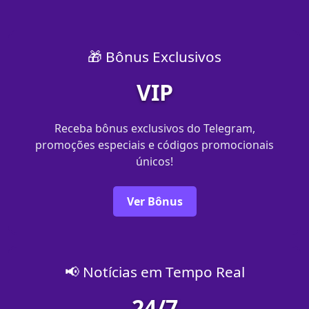
🎁 Bônus Exclusivos
VIP
Receba bônus exclusivos do Telegram,
promoções especiais e códigos promocionais
únicos!
Ver Bônus
📢 Notícias em Tempo Real
24/7