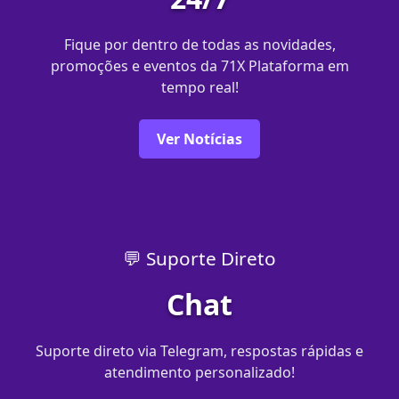
Fique por dentro de todas as novidades,
promoções e eventos da 71X Plataforma em
tempo real!
Ver Notícias
💬 Suporte Direto
Chat
Suporte direto via Telegram, respostas rápidas e
atendimento personalizado!