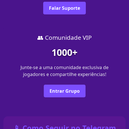
Falar Suporte
👥 Comunidade VIP
1000+
Junte-se a uma comunidade exclusiva de
jogadores e compartilhe experiências!
Entrar Grupo
📱 Como Seguir no Telegram