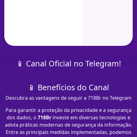
📱 Canal Oficial no Telegram!
📱 Benefícios do Canal
Descubra as vantagens de seguir a 718Br no Telegram
Para garantir a proteção da privacidade e a segurança
dos dados, o
718Br
investe em diversas tecnologias e
adota práticas modernas de segurança da informação.
Entre as principais medidas implementadas, podemos