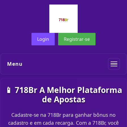
Login
Registrar-se
Menu
📱 718Br A Melhor Plataforma
de Apostas
Cadastre-se na 718Br para ganhar bônus no
cadastro e em cada recarga. Com a 718Br, você