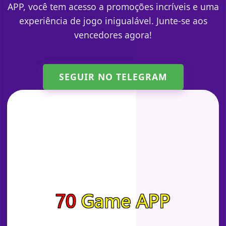
APP, você tem acesso a promoções incríveis e uma
experiência de jogo inigualável. Junte-se aos
vencedores agora!
SEGUIR NO TELEGRAM