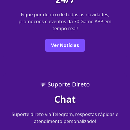
Fique por dentro de todas as novidades,
promoções e eventos da 70 Game APP em
tempo real!
Ver Notícias
💬 Suporte Direto
Chat
Suporte direto via Telegram, respostas rápidas e
atendimento personalizado!