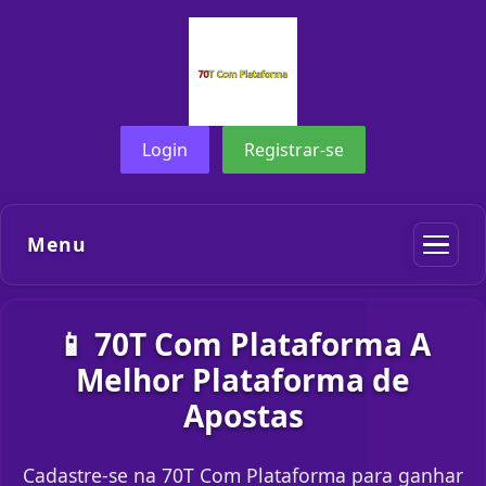
Login
Registrar-se
Menu
📱 70T Com Plataforma A
Melhor Plataforma de
Apostas
Cadastre-se na 70T Com Plataforma para ganhar