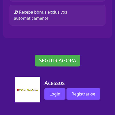
🎁 Receba bônus exclusivos
automaticamente
SEGUIR AGORA
Acessos
Login
Registrar-se