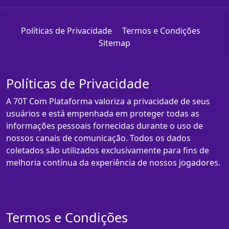
Políticas de Privacidade
Termos e Condições
Sitemap
Políticas de Privacidade
A 70T Com Plataforma valoriza a privacidade de seus
usuários e está empenhada em proteger todas as
informações pessoais fornecidas durante o uso de
nossos canais de comunicação. Todos os dados
coletados são utilizados exclusivamente para fins de
melhoria contínua da experiência de nossos jogadores.
Termos e Condições