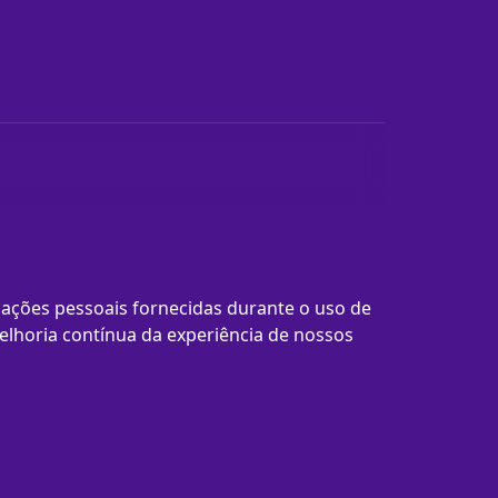
ações pessoais fornecidas durante o uso de
elhoria contínua da experiência de nossos