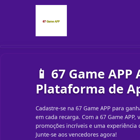
📱 67 Game APP 
Plataforma de A
Cadastre-se na 67 Game APP para ganha
em cada recarga. Com a 67 Game APP, v
promoções incríveis e uma experiência d
Junte-se aos vencedores agora!