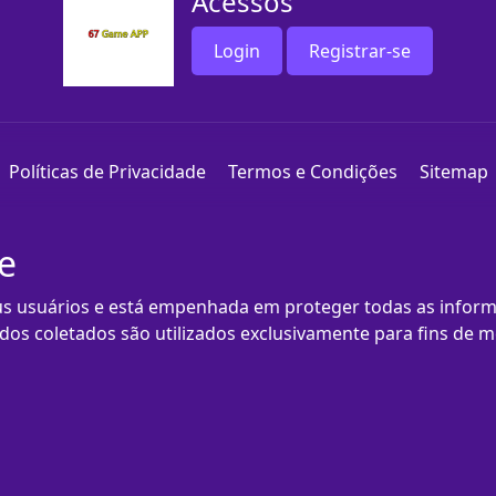
Acessos
Login
Registrar-se
Políticas de Privacidade
Termos e Condições
Sitemap
de
eus usuários e está empenhada em proteger todas as inform
os coletados são utilizados exclusivamente para fins de m