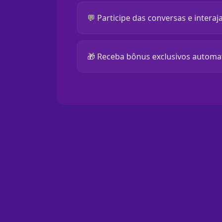
💬 Participe das conversas e interaj
🎁 Receba bônus exclusivos autom