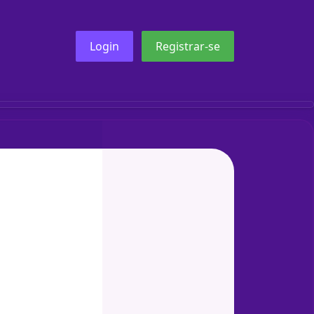
Login
Registrar-se