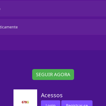
a
aticamente
SEGUIR AGORA
Acessos
Login
Registrar-se