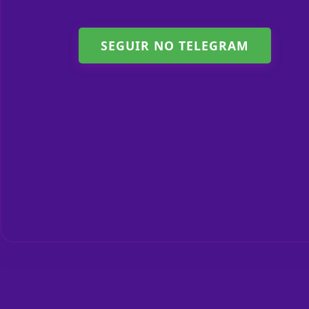
SEGUIR NO TELEGRAM