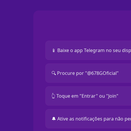
📱 Baixe o app Telegram no seu disp
🔍 Procure por "@678GOficial"
👆 Toque em "Entrar" ou "Join"
🔔 Ative as notificações para não p