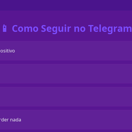
📱 Como Seguir no Telegram
ositivo
erder nada