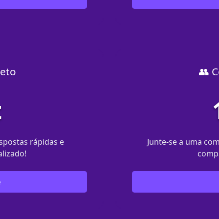
reto
👥 
t
espostas rápidas e
Junte-se a uma com
lizado!
compa
e