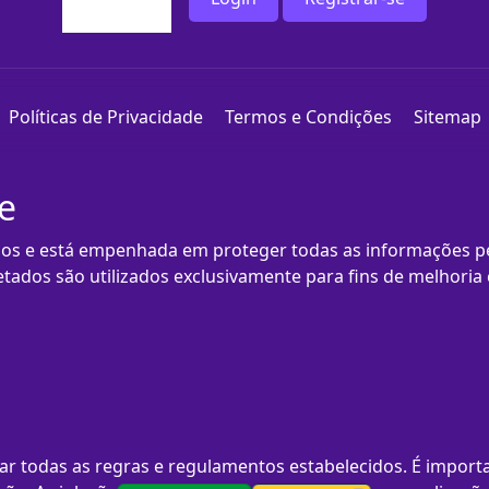
Políticas de Privacidade
Termos e Condições
Sitemap
de
rios e está empenhada em proteger todas as informações p
tados são utilizados exclusivamente para fins de melhoria
 todas as regras e regulamentos estabelecidos. É importa