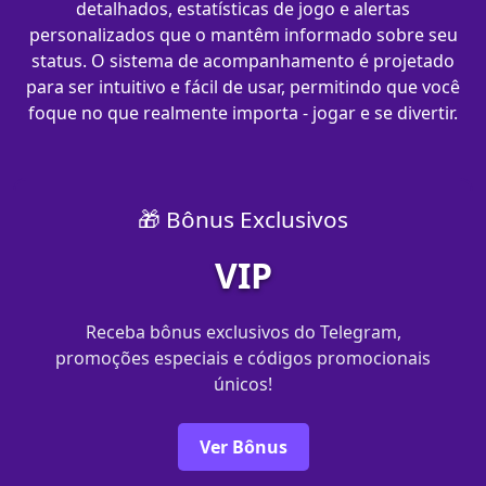
detalhados, estatísticas de jogo e alertas
personalizados que o mantêm informado sobre seu
status. O sistema de acompanhamento é projetado
para ser intuitivo e fácil de usar, permitindo que você
foque no que realmente importa - jogar e se divertir.
🎁 Bônus Exclusivos
VIP
Receba bônus exclusivos do Telegram,
promoções especiais e códigos promocionais
únicos!
Ver Bônus