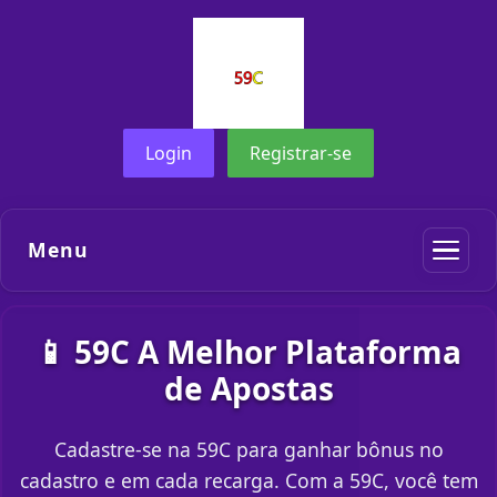
Login
Registrar-se
Menu
📱 59C A Melhor Plataforma
de Apostas
Cadastre-se na 59C para ganhar bônus no
cadastro e em cada recarga. Com a 59C, você tem