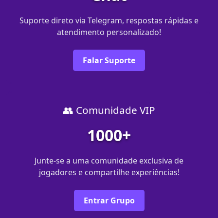
Suporte direto via Telegram, respostas rápidas e
atendimento personalizado!
Falar Suporte
👥 Comunidade VIP
1000+
Junte-se a uma comunidade exclusiva de
jogadores e compartilhe experiências!
Entrar Grupo