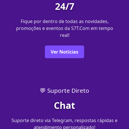
24/7
Fique por dentro de todas as novidades,
promoções e eventos da 57T.Com em tempo
real!
Ver Notícias
💬 Suporte Direto
Chat
Suporte direto via Telegram, respostas rápidas e
atendimento personalizado!