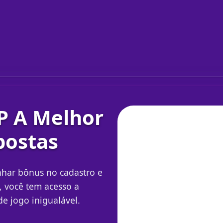
P A Melhor
postas
har bônus no cadastro e
 você tem acesso a
e jogo inigualável.