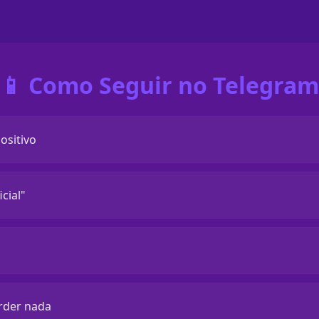
📱 Como Seguir no Telegram
ositivo
cial"
erder nada