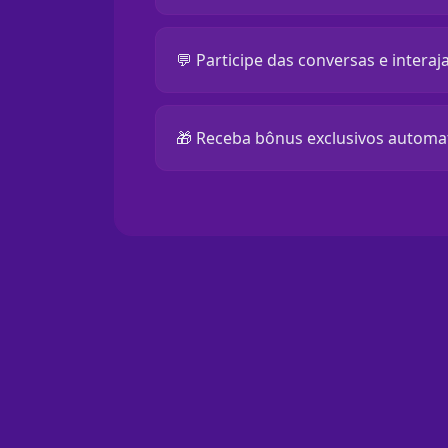
💬 Participe das conversas e interaj
🎁 Receba bônus exclusivos autom