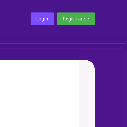
Login
Registrar-se