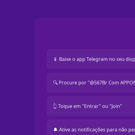
📱 Baixe o app Telegram no seu disp
🔍 Procure por "@567Br Com APPOfi
👆 Toque em "Entrar" ou "Join"
🔔 Ative as notificações para não p