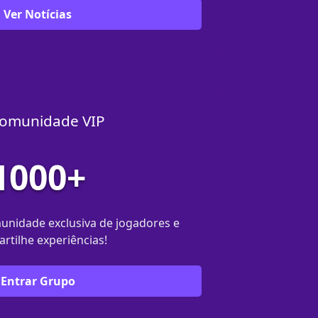
Ver Notícias
Comunidade VIP
1000+
unidade exclusiva de jogadores e
rtilhe experiências!
Entrar Grupo