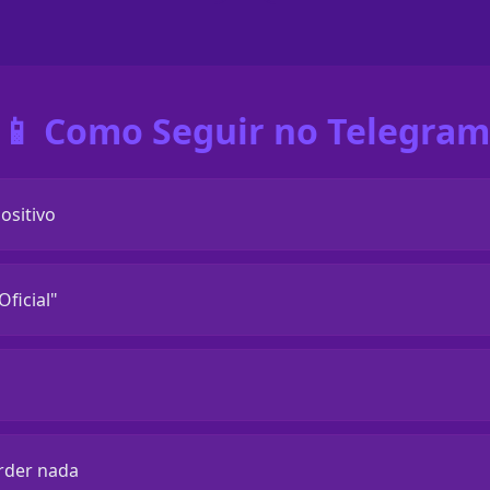
📱 Como Seguir no Telegram
ositivo
ficial"
erder nada