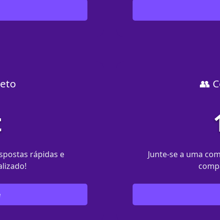
reto
👥 
t
espostas rápidas e
Junte-se a uma com
lizado!
compa
e