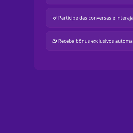
💬 Participe das conversas e interaj
🎁 Receba bônus exclusivos autom