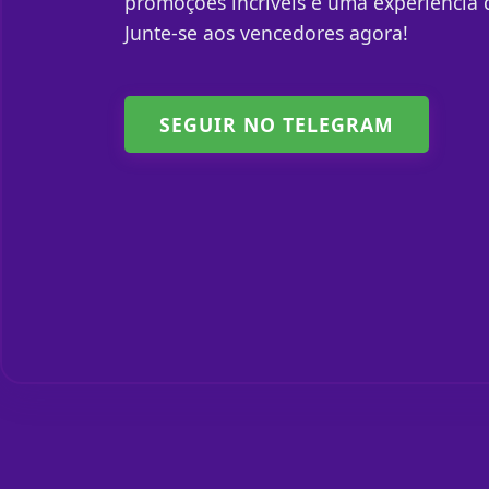
promoções incríveis e uma experiência d
Junte-se aos vencedores agora!
SEGUIR NO TELEGRAM