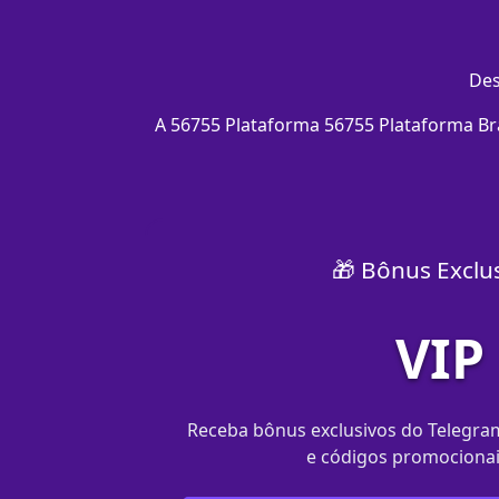
Des
A 56755 Plataforma 56755 Plataforma Bra
🎁 Bônus Exclu
VIP
Receba bônus exclusivos do Telegra
e códigos promocionai