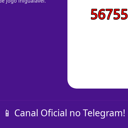
e jogo inigualável.
📱 Canal Oficial no Telegram!