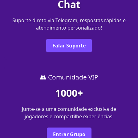
Chat
Suporte direto via Telegram, respostas rápidas e
atendimento personalizado!
Falar Suporte
👥 Comunidade VIP
1000+
Junte-se a uma comunidade exclusiva de
jogadores e compartilhe experiências!
Entrar Grupo