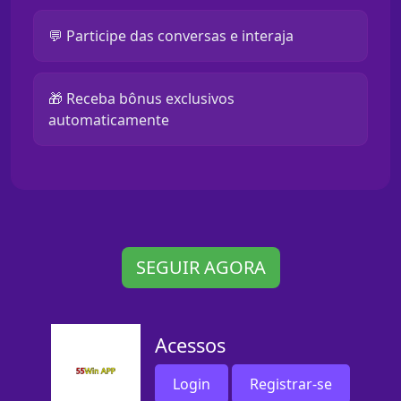
💬 Participe das conversas e interaja
🎁 Receba bônus exclusivos
automaticamente
SEGUIR AGORA
Acessos
Login
Registrar-se