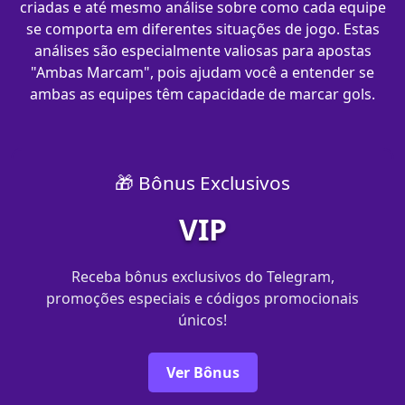
criadas e até mesmo análise sobre como cada equipe
se comporta em diferentes situações de jogo. Estas
análises são especialmente valiosas para apostas
"Ambas Marcam", pois ajudam você a entender se
ambas as equipes têm capacidade de marcar gols.
🎁 Bônus Exclusivos
VIP
Receba bônus exclusivos do Telegram,
promoções especiais e códigos promocionais
únicos!
Ver Bônus