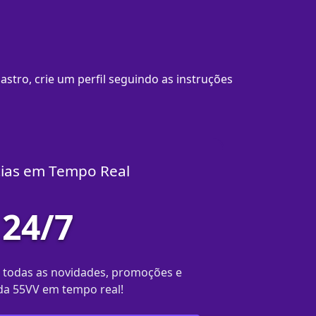
astro, crie um perfil seguindo as instruções
cias em Tempo Real
24/7
e todas as novidades, promoções e
da 55VV em tempo real!