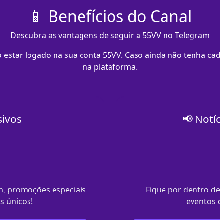
📱 Benefícios do Canal
Descubra as vantagens de seguir a 55VV no Telegram
io estar logado na sua conta 55VV. Caso ainda não tenha cad
na plataforma.
sivos
📢 Notí
m, promoções especiais
Fique por dentro d
s únicos!
eventos 