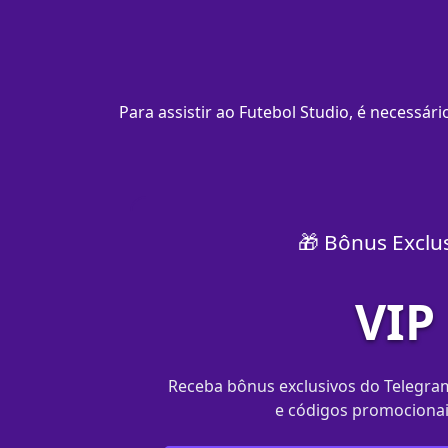
Para assistir ao Futebol Studio, é necessár
🎁 Bônus Exclu
VIP
Receba bônus exclusivos do Telegra
e códigos promocionai