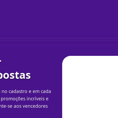
r
postas
 no cadastro e em cada
 promoções incríveis e
unte-se aos vencedores