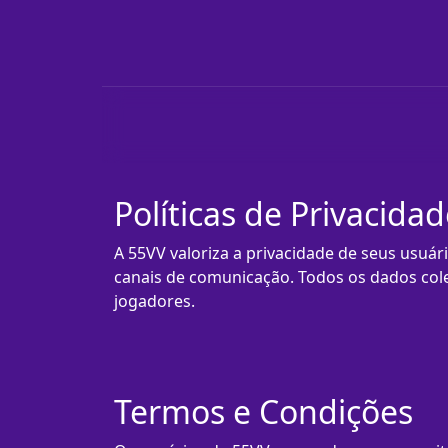
Políticas de Privacida
A 55VV valoriza a privacidade de seus usuá
canais de comunicação. Todos os dados cole
jogadores.
Termos e Condições