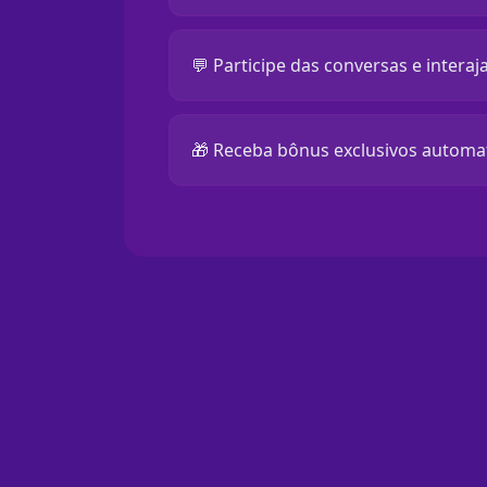
💬 Participe das conversas e interaj
🎁 Receba bônus exclusivos autom