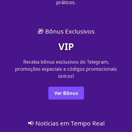
práticos.
🎁 Bônus Exclusivos
VIP
Receba bônus exclusivos do Telegram,
promoções especiais e códigos promocionais
únicos!
Ver Bônus
📢 Notícias em Tempo Real