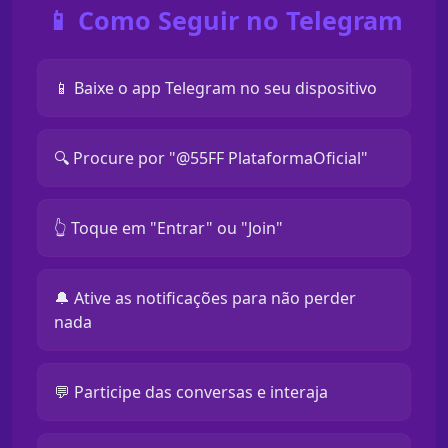
📱 Como Seguir no Telegram
📱 Baixe o app Telegram no seu dispositivo
🔍 Procure por "@55FF PlataformaOficial"
👆 Toque em "Entrar" ou "Join"
🔔 Ative as notificações para não perder
nada
💬 Participe das conversas e interaja