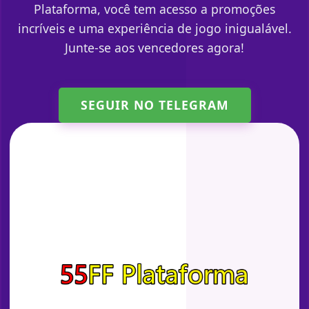
Plataforma, você tem acesso a promoções
incríveis e uma experiência de jogo inigualável.
Junte-se aos vencedores agora!
SEGUIR NO TELEGRAM