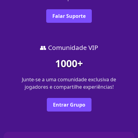
Falar Suporte
👥 Comunidade VIP
1000+
Junte-se a uma comunidade exclusiva de
jogadores e compartilhe experiências!
Entrar Grupo