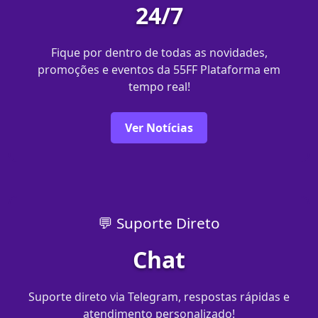
24/7
Fique por dentro de todas as novidades,
promoções e eventos da 55FF Plataforma em
tempo real!
Ver Notícias
💬 Suporte Direto
Chat
Suporte direto via Telegram, respostas rápidas e
atendimento personalizado!