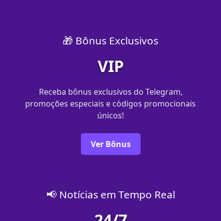
🎁 Bônus Exclusivos
VIP
Receba bônus exclusivos do Telegram,
promoções especiais e códigos promocionais
únicos!
Ver Bônus
📢 Notícias em Tempo Real
24/7