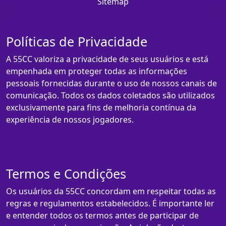
Sitemap
Políticas de Privacidade
A 55CC valoriza a privacidade de seus usuários e está
empenhada em proteger todas as informações
pessoais fornecidas durante o uso de nossos canais de
comunicação. Todos os dados coletados são utilizados
exclusivamente para fins de melhoria contínua da
experiência de nossos jogadores.
Termos e Condições
Os usuários da 55CC concordam em respeitar todas as
regras e regulamentos estabelecidos. É importante ler
e entender todos os termos antes de participar de