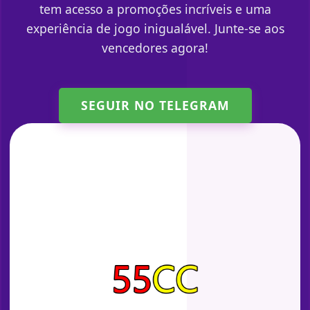
tem acesso a promoções incríveis e uma
experiência de jogo inigualável. Junte-se aos
vencedores agora!
SEGUIR NO TELEGRAM