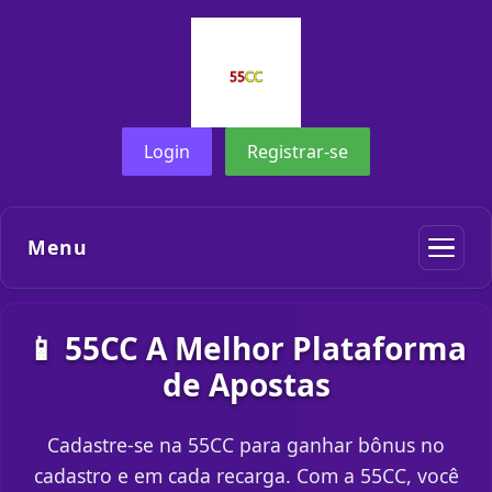
Login
Registrar-se
Menu
📱 55CC A Melhor Plataforma
de Apostas
Cadastre-se na 55CC para ganhar bônus no
cadastro e em cada recarga. Com a 55CC, você