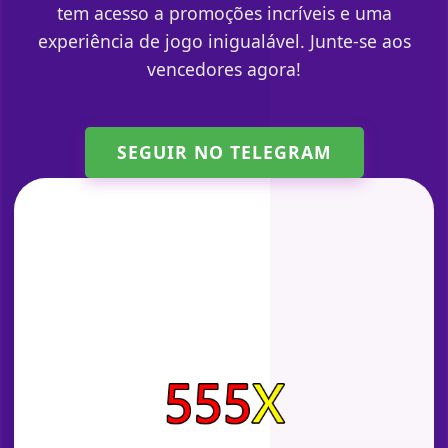
tem acesso a promoções incríveis e uma
experiência de jogo inigualável. Junte-se aos
vencedores agora!
SEGUIR NO TELEGRAM