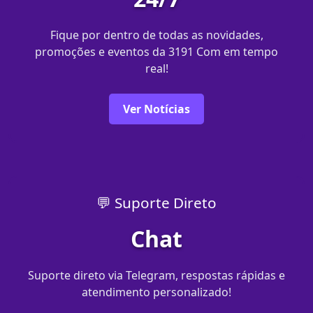
Fique por dentro de todas as novidades,
promoções e eventos da 3191 Com em tempo
real!
Ver Notícias
💬 Suporte Direto
Chat
Suporte direto via Telegram, respostas rápidas e
atendimento personalizado!