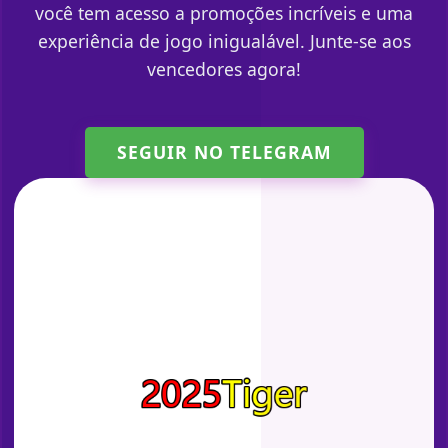
você tem acesso a promoções incríveis e uma
experiência de jogo inigualável. Junte-se aos
vencedores agora!
SEGUIR NO TELEGRAM