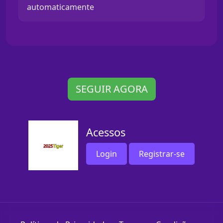
automaticamente
SEGUIR AGORA
Acessos
Login
Registrar-se