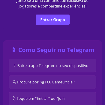
Junte-se a uma comunidade exclusiva de
jogadores e compartilhe experiências!
Entrar Grupo
📱 Como Seguir no Telegram
📱 Baixe o app Telegram no seu dispositivo
🔍 Procure por "@1XX GameOficial"
👆 Toque em "Entrar" ou "Join"