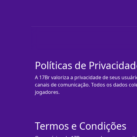
Políticas de Privacida
A 17Br valoriza a privacidade de seus usuá
canais de comunicação. Todos os dados cole
jogadores.
Termos e Condições