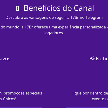
📱 Benefícios do Canal
Descubra as vantagens de seguir a 17Br no Telegram
o mundo, a 17Br oferece uma experiência personalizada — 
jogadores.
sivos
📢 Notí
m, promoções especiais
Fique por dentro d
s únicos!
eventos 