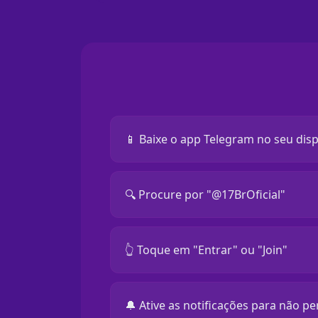
📱 Baixe o app Telegram no seu disp
🔍 Procure por "@17BrOficial"
👆 Toque em "Entrar" ou "Join"
🔔 Ative as notificações para não p