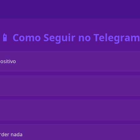
📱 Como Seguir no Telegram
ositivo
erder nada