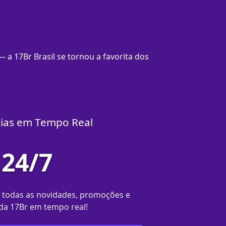
a 17Br Brasil se tornou a favorita dos
cias em Tempo Real
24/7
e todas as novidades, promoções e
da 17Br em tempo real!