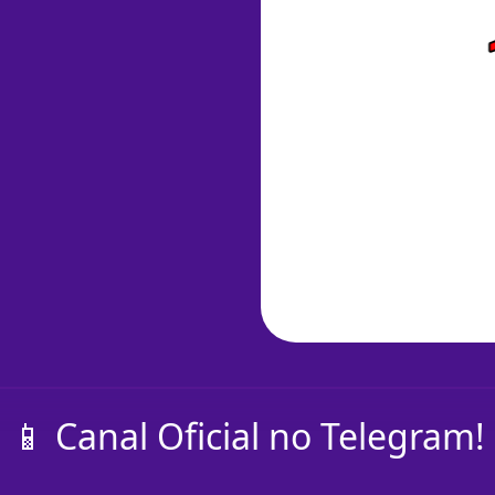
📱 Canal Oficial no Telegram!