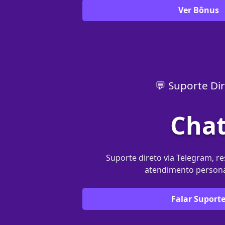
Ver Bônus
💬 Suporte Di
Cha
Suporte direto via Telegram, r
atendimento persona
Falar Suport