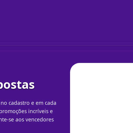
postas
 no cadastro e em cada
promoções incríveis e
unte-se aos vencedores