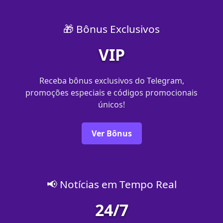
🎁 Bônus Exclusivos
VIP
Receba bônus exclusivos do Telegram,
promoções especiais e códigos promocionais
únicos!
Ver Bônus
📢 Notícias em Tempo Real
24/7