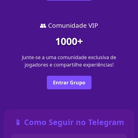
👥 Comunidade VIP
1000+
Junte-se a uma comunidade exclusiva de
jogadores e compartilhe experiências!
Entrar Grupo
📱 Como Seguir no Telegram