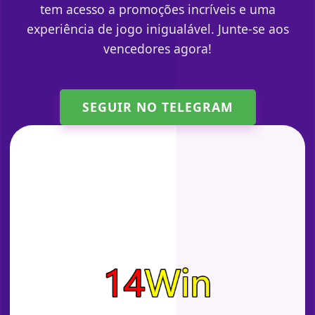
tem acesso a promoções incríveis e uma
experiência de jogo inigualável. Junte-se aos
vencedores agora!
SEGUIR NO TELEGRAM