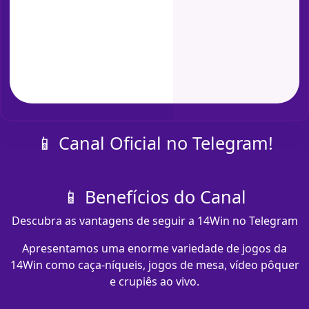
📱 Canal Oficial no Telegram!
📱 Benefícios do Canal
Descubra as vantagens de seguir a 14Win no Telegram
Apresentamos uma enorme variedade de jogos da
14Win como caça-níqueis, jogos de mesa, vídeo pôquer
e crupiês ao vivo.