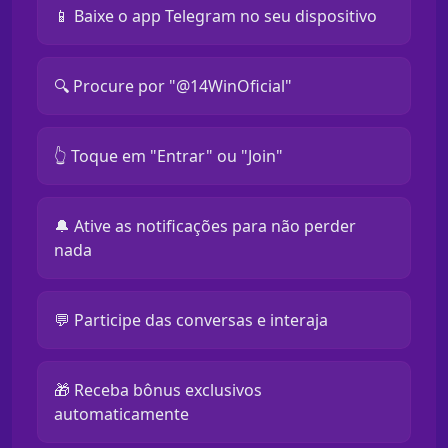
📱 Baixe o app Telegram no seu dispositivo
🔍 Procure por "@14WinOficial"
👆 Toque em "Entrar" ou "Join"
🔔 Ative as notificações para não perder
nada
💬 Participe das conversas e interaja
🎁 Receba bônus exclusivos
automaticamente