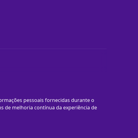
formações pessoais fornecidas durante o
ns de melhoria contínua da experiência de