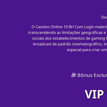
Des
O Cassino Online 10 Brl Com Login materia
transcendendo as limitações geográficas e 
sociais dos estabelecimentos de gaming t
broadcast de padrão cinematográfico, in
espacial para criar u
🎁 Bônus Exclu
VIP