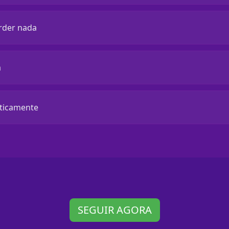
erder nada
a
aticamente
SEGUIR AGORA