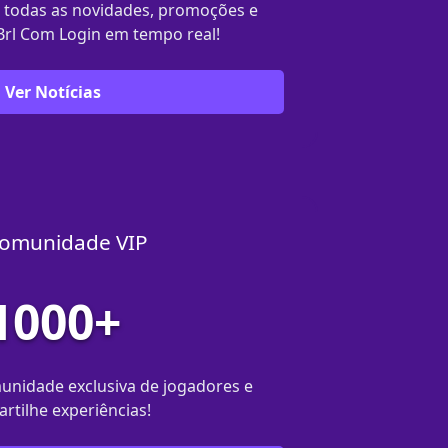
e todas as novidades, promoções e
Brl Com Login em tempo real!
Ver Notícias
Comunidade VIP
1000+
unidade exclusiva de jogadores e
rtilhe experiências!