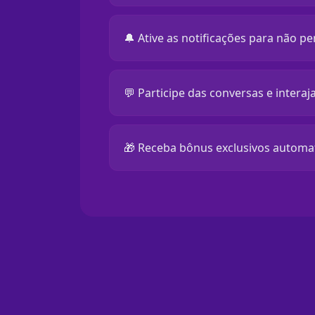
🔔 Ative as notificações para não p
💬 Participe das conversas e interaj
🎁 Receba bônus exclusivos autom