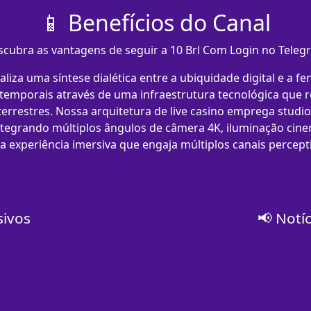
📱 Benefícios do Canal
cubra as vantagens de seguir a 10 Brl Com Login no Teleg
liza uma síntese dialética entre a ubiquidade digital e a fe
temporais através de uma infraestrutura tecnológica que re
errestres. Nossa arquitetura de live casino emprega studi
tegrando múltiplos ângulos de câmera 4K, iluminação cine
ma experiência imersiva que engaja múltiplos canais percep
sivos
📢 Notí