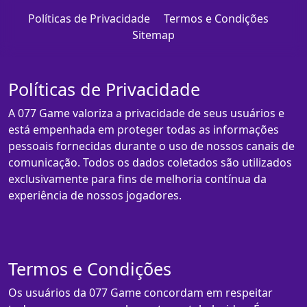
Políticas de Privacidade
Termos e Condições
Sitemap
Políticas de Privacidade
A 077 Game valoriza a privacidade de seus usuários e
está empenhada em proteger todas as informações
pessoais fornecidas durante o uso de nossos canais de
comunicação. Todos os dados coletados são utilizados
exclusivamente para fins de melhoria contínua da
experiência de nossos jogadores.
Termos e Condições
Os usuários da 077 Game concordam em respeitar