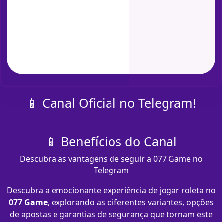
📱 Canal Oficial no Telegram!
📱 Benefícios do Canal
Descubra as vantagens de seguir a 077 Game no
Telegram
Descubra a emocionante experiência de jogar roleta no
077 Game
, explorando as diferentes variantes, opções
de apostas e garantias de segurança que tornam este