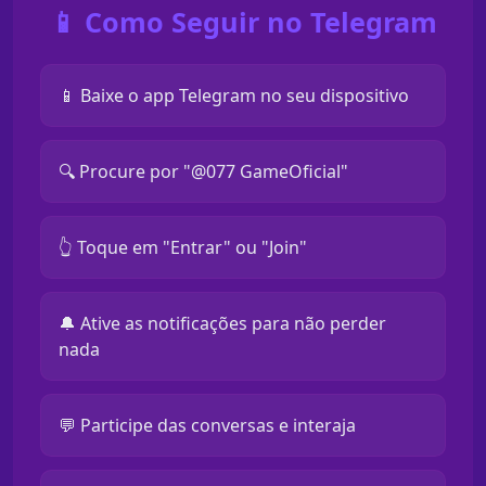
📱 Como Seguir no Telegram
📱 Baixe o app Telegram no seu dispositivo
🔍 Procure por "@077 GameOficial"
👆 Toque em "Entrar" ou "Join"
🔔 Ative as notificações para não perder
nada
💬 Participe das conversas e interaja